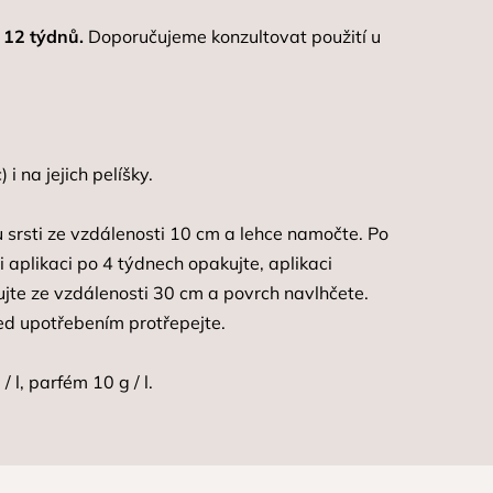
 12 týdnů.
Doporučujeme konzultovat použití u
 i na jejich pelíšky.
tu srsti ze vzdálenosti 10 cm a lehce namočte. Po
i aplikaci po 4 týdnech opakujte, aplikaci
ejujte ze vzdálenosti 30 cm a povrch navlhčete.
řed upotřebením protřepejte.
/ l, parfém 10 g / l.