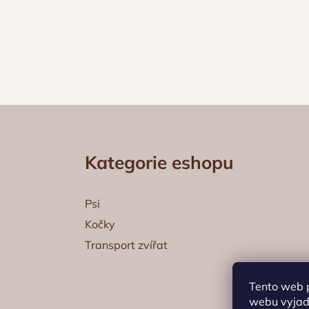
Z
á
Kategorie eshopu
p
a
t
Psi
í
Kočky
Transport zvířat
Tento web 
webu vyjadř