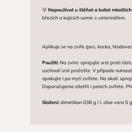
💡
Nepoužívat u štěňat a koťat mladších
březích a kojících samic s veterinářem.
Aplikuje se na zvíře (pes, kocka, hlodavec)
Použití:
Na zvíre: sprejujte srst proti růs
uschnutí srst pročešte. V případe nutnost
opakujte i po mytí zvířete. Na okolí: spr
Doporučujeme ošetřit i pelech zvířete. P
Složení:
dimetikon 038 g / l, aloe vera 5 g 