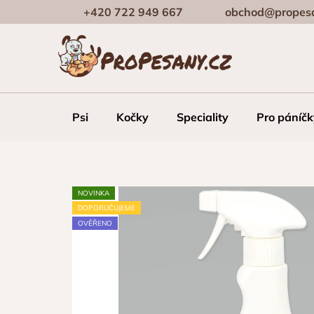
Přejít
+420 722 949 667
obchod@propesa
na
obsah
Psi
Kočky
Speciality
Pro páníčk
NOVINKA
DOPORUČUJEME
OVĚŘENO