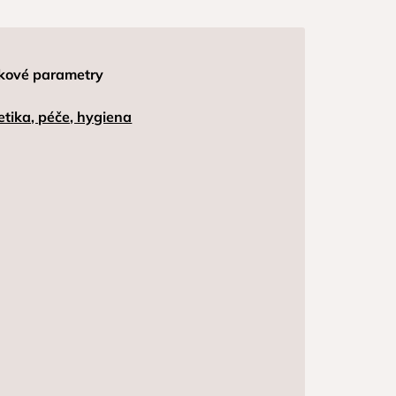
kové parametry
tika, péče, hygiena