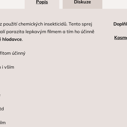
Popis
Diskuze
 použití chemických insekticidů. Tento sprej
Doplň
alí parazita lepkavým filmem a tím ho účinně
Kosme
é hlodavce
.
přitom účinný
 i vším
e
td
ilm