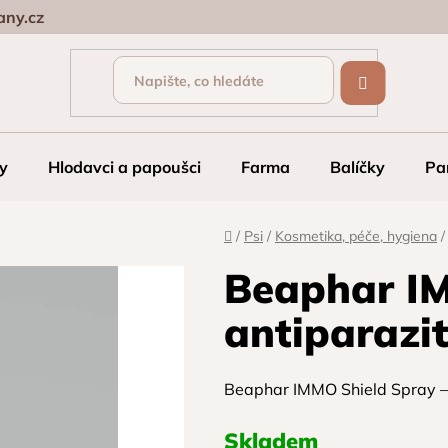
ny.cz
y
Hlodavci a papoušci
Farma
Balíčky
Pa
Domů
/
Psi
/
Kosmetika, péče, hygiena
/
Beaphar I
antiparazi
Beaphar IMMO Shield Spray – 
Skladem