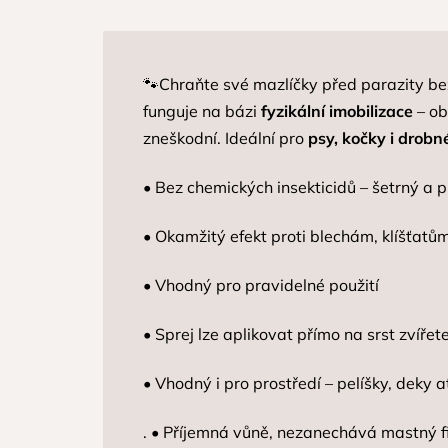
🐾Chraňte své mazlíčky před parazity bez
funguje na bázi
fyzikální imobilizace
– ob
zneškodní. Ideální pro
psy, kočky i drobn
• Bez chemických insekticidů – šetrný a 
• Okamžitý efekt proti blechám, klíšťatům
• Vhodný pro pravidelné použití
• Sprej lze aplikovat přímo na srst zvířet
• Vhodný i pro prostředí – pelíšky, deky a
. • Příjemná vůně, nezanechává mastný f