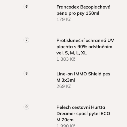
Francodex Bezoplachová
pěna pro psy 150ml
179 Kč
Protisluneční ochranná UV
plachta s 90% odstíněním
vel. S, M, L, XL
1 883 Kč
Line-on IMMO Shield pes
M 3x3ml
269 Kč
Pelech cestovní Hurtta
Dreamer spací pytel ECO
M 70cm
1 990 Kč