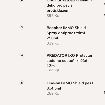
n
deka pro psy s
í
protiskluzem
p
395 Kč
a
n
Beaphar IMMO Shield
e
Spray antiparazitární
l
250ml
339 Kč
PREDATOR IXO Protector
sada na odstaň. klíšťat
12ml
159 Kč
Line-on IMMO Shield pes L
3x4,5ml
269 Kč