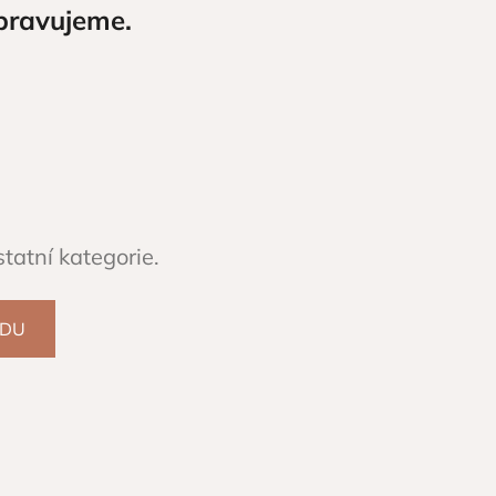
pravujeme.
tatní kategorie.
ODU