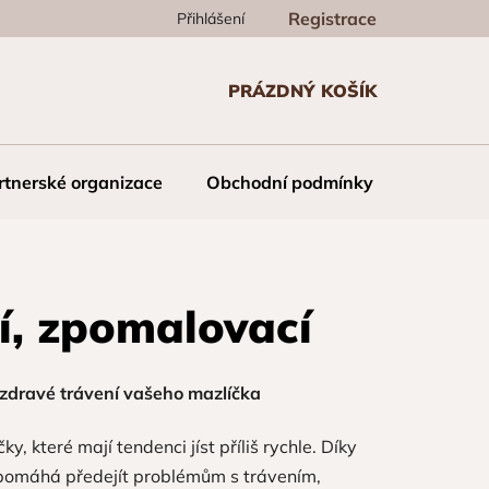
Registrace
Přihlášení
PRÁZDNÝ KOŠÍK
NÁKUPNÍ
KOŠÍK
rtnerské organizace
Obchodní podmínky
Kontakt
cí, zpomalovací
e zdravé trávení vašeho mazlíčka
y, které mají tendenci jíst příliš rychle. Díky
 pomáhá předejít problémům s trávením,