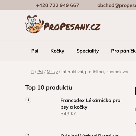
Přejít
+420 722 949 667
obchod@propesa
na
obsah
Psi
Kočky
Speciality
Pro páníčk
Domů
/
Psi
/
Misky
/
Interaktivní, protihltací, zpomalovací
P
Top 10 produktů
o
s
Francodex Lékárnička pro
t
psy a kočky
r
549 Kč
a
n
Original Vetbed Premium