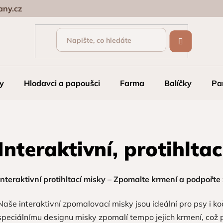
ny.cz
y
Hlodavci a papoušci
Farma
Balíčky
Pa
Interaktivní, protihlta
Interaktivní protihltací misky – Zpomalte krmení a podpořt
Naše interaktivní zpomalovací misky jsou ideální pro psy i kočk
speciálnímu designu misky zpomalí tempo jejich krmení, což