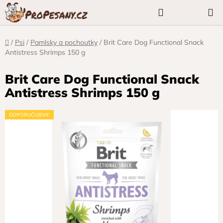
Přejít
Hledat
NÁKUP
na
KOŠÍK
obsah
Domů
/
Psi
/
Pamlsky a pochoutky
/
Brit Care Dog Functional Snack
Antistress Shrimps 150 g
Brit Care Dog Functional Snack
Antistress Shrimps 150 g
DOPORUČUJEME