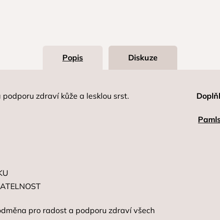
Popis
Diskuze
podporu zdraví kůže a lesklou srst.
Doplň
Pamls
KU
BATELNOST
 odměna pro radost a podporu zdraví všech