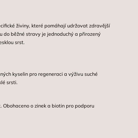
ifické živiny, které pomáhají udržovat zdravější
 do běžné stravy je jednoduchý a přirozený
esklou srst.
ých kyselin pro regeneraci a výživu suché
é srsti.
t. Obohaceno o zinek a biotin pro podporu