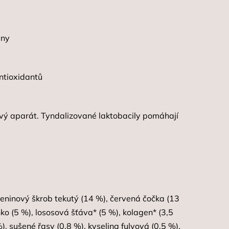
iny
ntioxidantů
ý aparát. Tyndalizované laktobacily pomáhají
leninový škrob tekutý (14 %), červená čočka (13
ko (5 %), lososová šťáva* (5 %), kolagen* (3,5
), sušené řasy (0,8 %), kyselina fulvová (0,5 %),