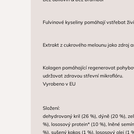
Fulvinové kyseliny pomáhají vstřebat živ
Extrakt z cukrového melounu jako zdroj a
Kolagen pomáhající regenerovat pohybov
udržovat zdravou střevní mikroflóru.
Vyrobeno v EU
Složení:
dehydrovaný kril (26 %), dýně (20 %), ze
%), lososový protein* (10 %), lněné semín
%), sušený kokos (1 %), lososový olej (1 %