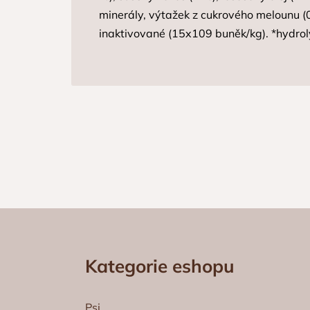
minerály, výtažek z cukrového melounu (
inaktivované (15x109 buněk/kg). *hydro
Z
á
Kategorie eshopu
p
a
t
Psi