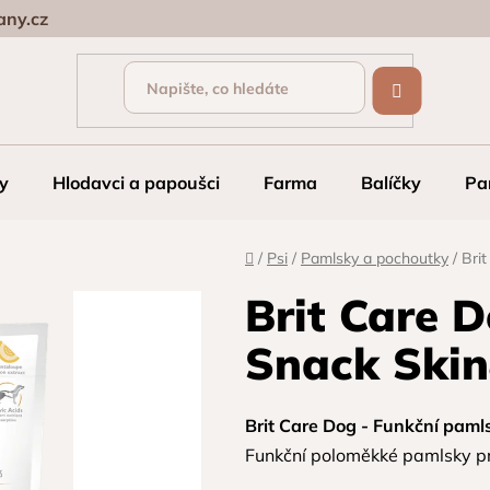
ny.cz
y
Hlodavci a papoušci
Farma
Balíčky
Pa
Domů
/
Psi
/
Pamlsky a pochoutky
/
Bri
Brit Care 
Snack Skin
Brit Care Dog - Funkční pamls
Funkční poloměkké pamlsky pr