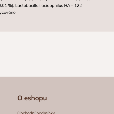
0,01 %), Lactobacillus acidophilus HA – 122
lyzováno.
O eshopu
Obchodní podmínky