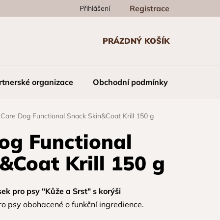
Registrace
Přihlášení
PRÁZDNÝ KOŠÍK
NÁKUPNÍ
KOŠÍK
rtnerské organizace
Obchodní podmínky
Kontakt
t Care Dog Functional Snack Skin&Coat Krill 150 g
Dog Functional
&Coat Krill 150 g
ek pro psy "Kůže a Srst" s korýši
o psy obohacené o funkční ingredience.