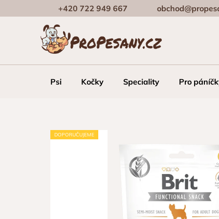
Přejít
+420 722 949 667
obchod@propesa
na
obsah
Psi
Kočky
Speciality
Pro páníčk
DOPORUČUJEME