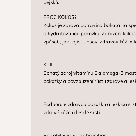
pejsků.
PROČ KOKOS?
Kokos je zdravá potravina bohatá na spec
a hydratovanou pokožku. Zařazení kokosu
způsob, jak zajistit psovi zdravou kůži a l
KRIL
Bohatý zdroj vitamínu E a omega-3 mastn
pokožky a povzbuzení růstu zdravé a leskl
Podporuje zdravou pokožku a lesklou srs
zdravé kůže a lesklé srsti.
Bez obilovin & bez brambor