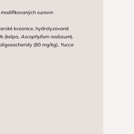
y modifikovaných surovin
ovarské kvasnice, hydrolyzovaná
% (kelpa,
Ascophyllum nodosum
),
oligosacharidy (80 mg/kg),
Yucca