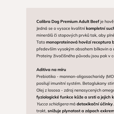
Calibra Dog Premium Adult Beef
je hově
Jedná se o vysoce kvalitní
kompletní suc
minerálů či stopových prvků tak, aby pl
Tato
monoproteinová hovězí receptura b
především vysokým obsahem bílkovin a 
Proteiny živočišného původu jsou pak v c
Aditiva na míru
Prebiotika - mannan-oligosacharidy (MOS
posilují imunitní systém. Betaglukany sti
Olej z lososa - zdroj nenasycených omeg
fyziologické funkce kůže a srsti a jejich k
Yucca schidigera
má
detoxikační účinky
trakt,
snižuje plynatost a zápach exkre