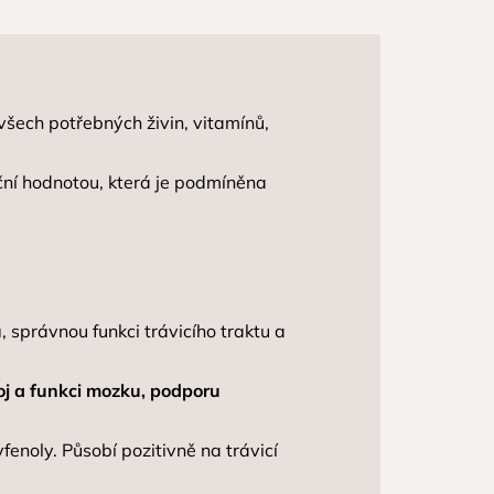
šech potřebných živin, vitamínů,
iční hodnotou, která je podmíněna
u
, správnou funkci trávicího traktu a
oj a funkci mozku, podporu
fenoly. Působí pozitivně na trávicí