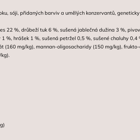
epku, sóji, přidaných barviv a umělých konzervantů, genetick
oves 22 %, drůbeží tuk 6 %, sušená jablečná dužina 3 %, piv
v 1 %, hrášek 1 %, sušená petržel 0,5 %, sušené chaluhy 0,4 
fát (160 mg/kg), mannan-oligosacharidy (150 mg/kg), frukto-
/kg).
g)