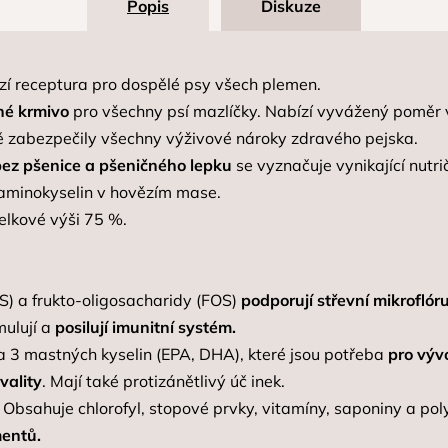
Popis
Diskuze
zí receptura pro dospělé psy všech plemen.
hé krmivo
pro všechny psí mazlíčky. Nabízí vyvážený poměr v
ně zabezpečily všechny výživové nároky zdravého pejska.
ez pšenice a
pšeničného lepku
se vyznačuje vynikající nutr
aminokyselin v hovězím mase.
elkové výši 75 %.
) a frukto-oligosacharidy (FOS)
podporují střevní
mikroflór
mulují a
posilují imunitní systém.
a 3 mastných kyselin (EPA, DHA), které jsou potřeba
pro výv
vality
. Mají také protizánětlivý úč inek.
. Obsahuje chlorofyl, stopové prvky, vitamíny, saponiny a poly
mentů.