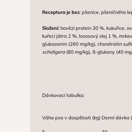
Receptura je
bez
: pšenice, pšeničného l
Složení:
hovězí protein 30 %, kukuřice, 
kuřecí játra 2 %, lososový olej 1 %, mrke
glukosamin (260 mg/kg), chondroitin sul
schidigera
(80 mg/kg), ß-glukany (40 mg
Dávkovací tabulka:
Váha psa v dospělosti (kg)
Denní dávka (