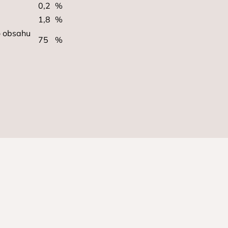
0,2
%
1,8
%
o obsahu
75
%