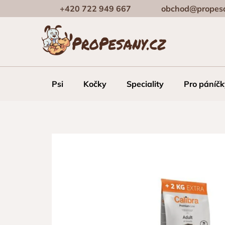
Přejít
+420 722 949 667
obchod@propesa
na
obsah
Psi
Kočky
Speciality
Pro páníčk