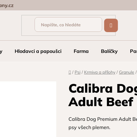
ny.cz
y
Hlodavci a papoušci
Farma
Balíčky
Pa
Domů
/
Psi
/
Krmiva a přílohy
/
Granule
/
Calibra Do
Adult Beef
Calibra Dog Premium Adult Be
psy všech plemen.