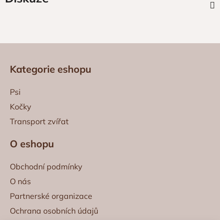
Z
á
Kategorie eshopu
p
a
Psi
t
Kočky
í
Transport zvířat
O eshopu
Obchodní podmínky
O nás
Partnerské organizace
Ochrana osobních údajů