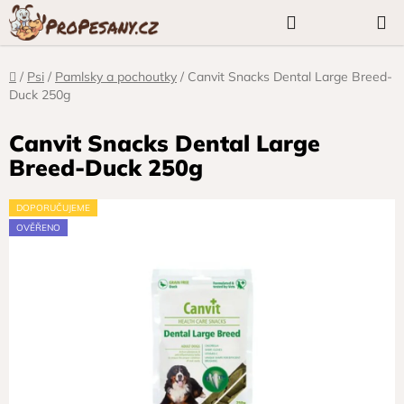
Přejít
Hledat
NÁKUP
na
KOŠÍK
obsah
Domů
/
Psi
/
Pamlsky a pochoutky
/
Canvit Snacks Dental Large Breed-
Duck 250g
Canvit Snacks Dental Large
Breed-Duck 250g
DOPORUČUJEME
OVĚŘENO