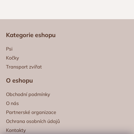
Z
á
Kategorie eshopu
p
a
Psi
t
Kočky
í
Transport zvířat
O eshopu
Obchodní podmínky
O nás
Partnerské organizace
Ochrana osobních údajů
Kontakty