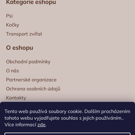
Kategorie eshopu
p
a
Psi
t
Kočky
í
Transport zvířat
O eshopu
Obchodní podmínky
O nás
Partnerské organizace
Ochrana osobních údajů
Kontakty
Kontaktní informace
Tento web používá soubory cookie. Dalším procházením
tohoto webu vyjadřujete souhlas s jejich používáním..
obchod@propesany.cz
+420 722 949 667
Více informací
zde
.