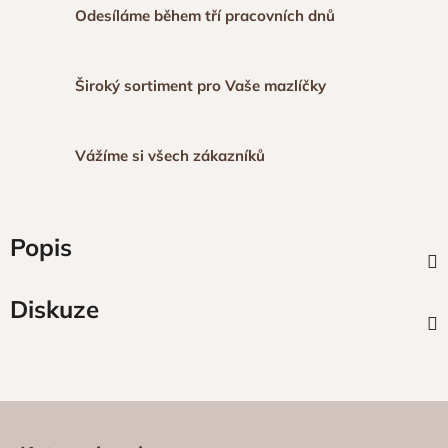
Odesíláme během tří pracovních dnů
Široký sortiment pro Vaše mazlíčky
Vážíme si všech zákazníků
Popis
Diskuze
Z
á