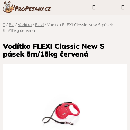
Přejít
Hledat
NÁKUP
na
KOŠÍK
obsah
Domů
/
Psi
/
Vodítka
/
Flexi
/
Vodítko FLEXI Classic New S pásek
5m/15kg červená
Vodítko FLEXI Classic New S
pásek 5m/15kg červená