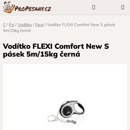
Přejít
Hledat
NÁKUP
na
KOŠÍK
obsah
Domů
/
Psi
/
Vodítka
/
Flexi
/
Vodítko FLEXI Comfort New S pásek
5m/15kg černá
Vodítko FLEXI Comfort New S
pásek 5m/15kg černá