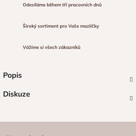
Odesíláme během tří pracovních dnů
Široký sortiment pro Vaše mazlíčky
Vážíme si všech zákazníků
Popis
Diskuze
Z
á