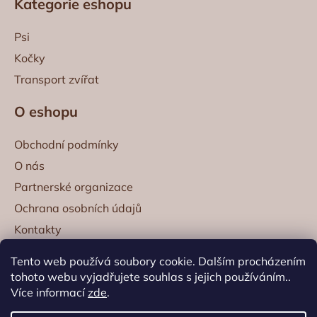
Kategorie eshopu
p
a
Psi
t
Kočky
í
Transport zvířat
O eshopu
Obchodní podmínky
O nás
Partnerské organizace
Ochrana osobních údajů
Kontakty
Kontaktní informace
Tento web používá soubory cookie. Dalším procházením
tohoto webu vyjadřujete souhlas s jejich používáním..
obchod@propesany.cz
+420 722 949 667
Více informací
zde
.